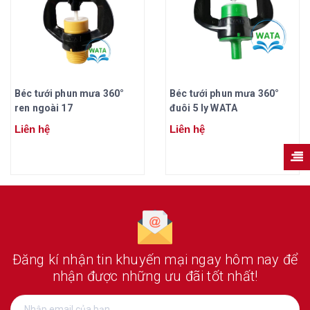
Béc tưới phun mưa 360°
Béc tưới phun mưa 360°
ren ngoài 17
đuôi 5 ly WATA
Liên hệ
Liên hệ
Đăng kí nhận tin khuyến mại ngay hôm nay
để
nhận được những ưu đãi tốt nhất!