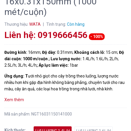
16x0.31x150mm (1000
mét/cuộn)
Thương hiệu:
WATA
|
Tình trạng:
Còn hàng
Liên hệ: 0919666456
- 100%
Đường kính:
16mm;
Độ dày:
0.31mm;
Khoảng cách lỗ:
15 cm;
Độ
dài cuộn:
1000 m/cuộn ; Lưu lượng nước:
1.4L/h; 1.6L/h; 2L/h;
2.5L/h; 3L/h; 4L/h
; Áp lực làm việc:
1bar
Ứng dụng: T
ưới nhỏ giọt cho cây trồng theo luống, lượng nước
nhiều hơn khi gặp địa hình không bằng phẳng, chuyên tưới cho rau
màu, cây ăn quả, các loại hoa trồng trong nhà lưới, nhà kính.
Xem thêm
Mã sản phẩm:
NGT16031150141000
Kích thước: