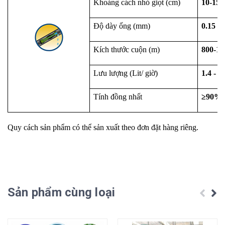
Khoảng cách nhỏ giọt (cm)
10-15-
Độ dày ống (mm)
0.15 - 
Kích thước cuộn (m)
800-10
Lưu lượng (Lit/ giờ)
1.4 - 1.
Tính đồng nhất
≥90%
Quy cách sản phẩm có thể sản xuất theo đơn đặt hàng riêng.
Sản phẩm cùng loại