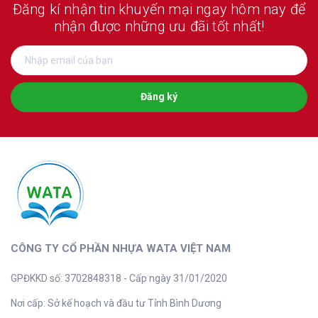
Đăng kí nhận tin khuyến mại ngay hôm nay
để
nhận được những ưu đãi tốt nhất!
Đăng ký
CÔNG TY CỔ PHẦN NHỰA WATA VIỆT NAM
GPĐKKD số: 3702848318 - Cấp ngày 31/01/2020
Nơi cấp: Sở kế hoạch và đầu tư Tỉnh Bình Dương