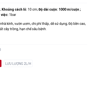
;
Khoảng cách lỗ:
10 cm;
Độ dài cuộn:
1000 m/cuộn ;
m việc:
1bar
, nhà kính, vườn ươm, chi phí thấp, dễ sử dụng; Độ bền cao,
uất cây trồng, hạn chế sâu bệnh.
0
LƯU LƯỢNG 2L/H