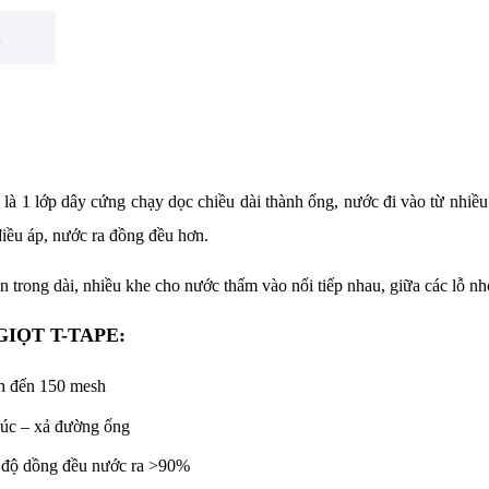
á
à 1 lớp dây cứng chạy dọc chiều dài thành ống, nước đi vào từ nhiều l
ều áp, nước ra đồng đều hơn.
rong dài, nhiều khe cho nước thấm vào nối tiếp nhau, giữa các lỗ nhỏ 
IỌT T-TAPE:
sh đến 150 mesh
súc – xả đường ống
ạt độ dồng đều nước ra >90%