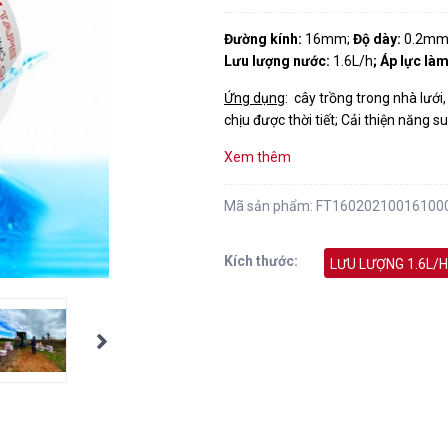
Đường kính:
16mm;
Độ dày:
0.2mm
Lưu lượng nước:
1.6L/h
; Áp lực là
Ứng dụng
: cây trồng trong nhà lưới
chịu được thời tiết; Cải thiện năng s
Xem thêm
Mã sản phẩm:
FT16020210016100
Kích thước:
LƯU LƯỢNG 1.6L/H