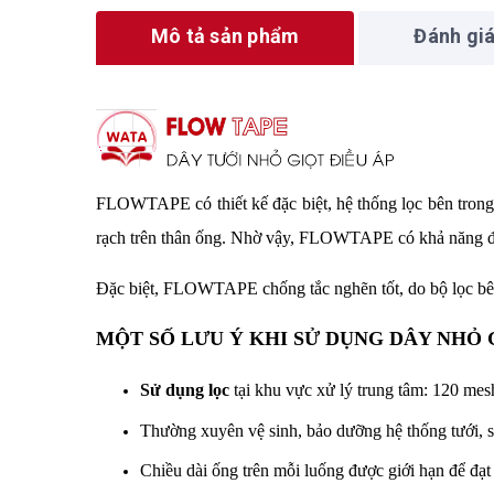
Mô tả sản phẩm
Đánh gi
FLOWTAPE có thiết kế đặc biệt, hệ thống lọc bên trong l
rạch trên thân ống. Nhờ vậy, FLOWTAPE có khả năng đi
Đặc biệt, FLOWTAPE chống tắc nghẽn tốt, do bộ lọc bên t
MỘT SỐ LƯU Ý KHI SỬ DỤNG DÂY NHỎ G
Sử dụng lọc
tại khu vực xử lý trung tâm: 120 me
Thường xuyên vệ sinh, bảo dưỡng hệ thống tưới, 
Chiều dài ống trên mỗi luống được giới hạn để đ