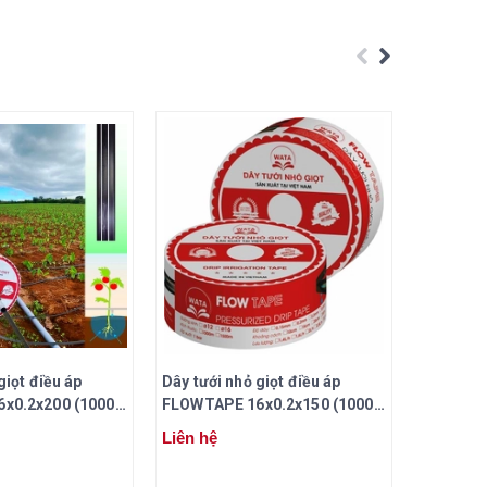
giọt điều áp
Dây tưới nhỏ giọt điều áp
Dây tưới 
x0.2x200 (1000
FLOWTAPE 16x0.2x150 (1000
FLOWTAP
mét/cuộn)
mét/cuộ
Liên hệ
Liên hệ