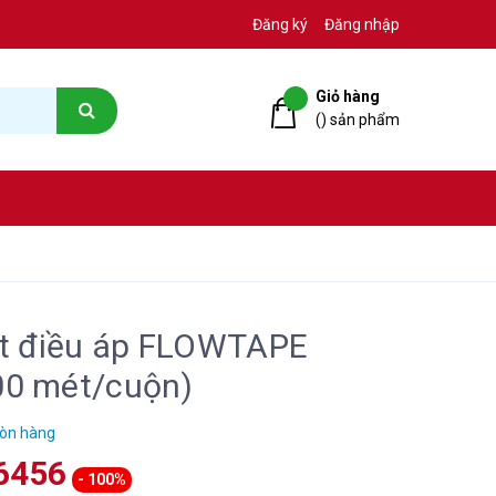
Đăng ký
Đăng nhập
Giỏ hàng
(
) sản phẩm
ọt điều áp FLOWTAPE
00 mét/cuộn)
òn hàng
66456
- 100%