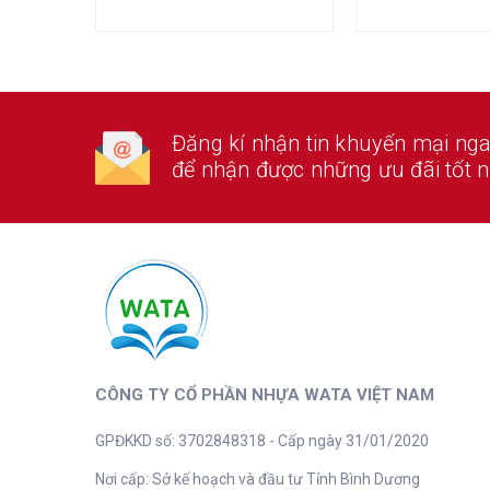
Đăng kí nhận tin khuyến mại ng
để nhận được những ưu đãi tốt n
CÔNG TY CỔ PHẦN NHỰA WATA VIỆT NAM
GPĐKKD số: 3702848318 - Cấp ngày 31/01/2020
Nơi cấp: Sở kế hoạch và đầu tư Tỉnh Bình Dương