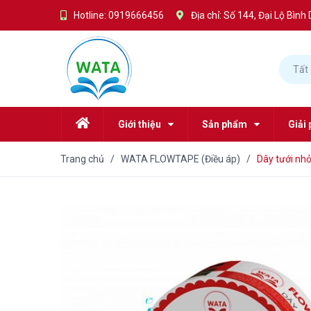
Hotline:
0919666456
Địa chỉ: Số 144, Đại Lộ Bì
Tất
Giới thiệu
Sản phẩm
Giải 
Trang chủ
/
WATA FLOWTAPE (Điều áp)
/
Dây tưới nh