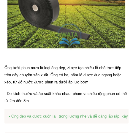
Ống tưới phun mưa là loại ống dẹp, được
tạo nhiều lỗ nhỏ
trực tiếp
trên dây chuyền sản xuất.
Ống
có ba, năm lỗ
được đục ngang hoặc
xéo, từ đó nước được phun ra
dưới áp lực
bơm
.
- Do kích thước và áp suất khác nhau, phạm vi chiều rộng phun có thể
từ 2m đến 8m.
- Ống dẹp và được cuộn lại, trọng lượng nhẹ và dễ dàng lắp ráp, xây d