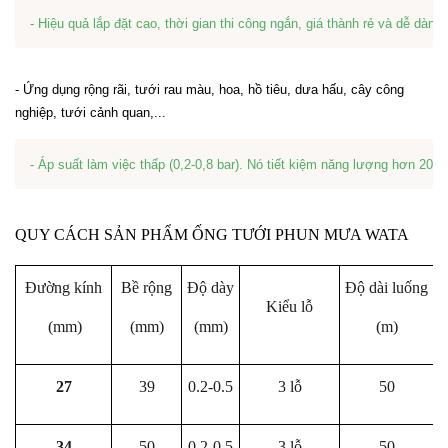
- Hiệu quả lắp đặt cao, thời gian thi công ngắn, giá thành rẻ và dễ dàng 
- Ứng dụng rộng rãi, tưới rau màu, hoa, hồ tiêu, dưa hấu, cây công
nghiệp, tưới cảnh quan,...
- Áp suất làm việc thấp (0,2-0,8 bar). Nó tiết kiệm năng lượng hơn 20
QUY CÁCH SẢN PHẨM ỐNG TƯỚI PHUN MƯA WATA
Đường kính
Bề rộng
Độ dày
Độ dài luống
B
Kiểu lỗ
(mm)
(mm)
(mm)
(m)
27
39
0.2-0.5
3 lỗ
50
34
50
0.2-0.5
3 lỗ
50