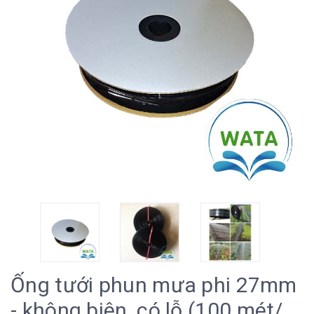
Ống tưới phun mưa phi 27mm
- không biên, có lỗ (100 mét/