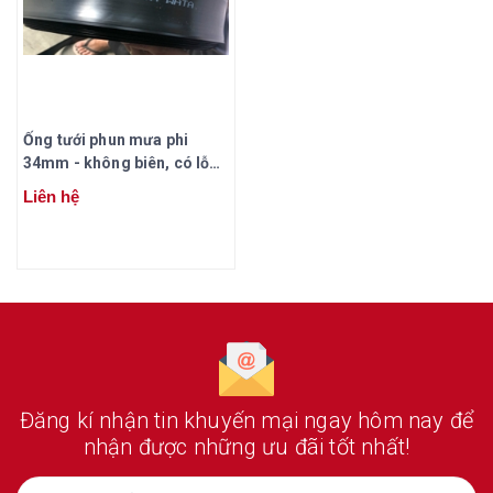
Ống tưới phun mưa phi
34mm - không biên, có lỗ
(100 mét/ cuộn)
Liên hệ
Đăng kí nhận tin khuyến mại ngay hôm nay
để
nhận được những ưu đãi tốt nhất!