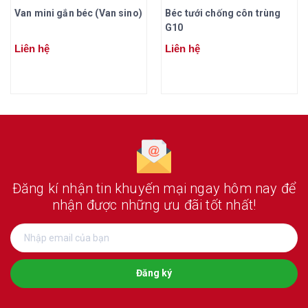
Van mini gắn béc (Van sino)
Béc tưới chống côn trùng
G10
Liên hệ
Liên hệ
Đăng kí nhận tin khuyến mại ngay hôm nay
để
nhận được những ưu đãi tốt nhất!
Đăng ký