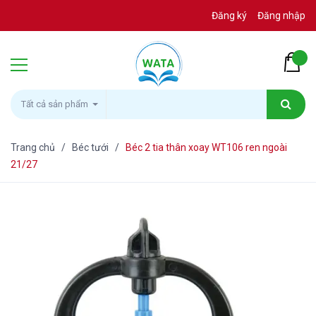
Đăng ký
Đăng nhập
Tất cả sản phẩm
Trang chủ
/
Béc tưới
/
Béc 2 tia thân xoay WT106 ren ngoài
21/27