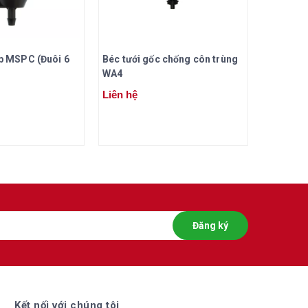
áp MSPC (Đuôi 6
Béc tưới gốc chống côn trùng
Béc tưới
WA4
Liên hệ
Liên hệ
Đăng ký
Kết nối với chúng tôi