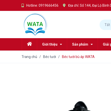
Hotline:
0919666456
Địa chỉ: Số 144, Đại Lộ Bì
Tất
Giới thiệu
Sản phẩm
Giải 
Trang chủ
/
Béc tưới
/
Béc tưới bù áp WATA