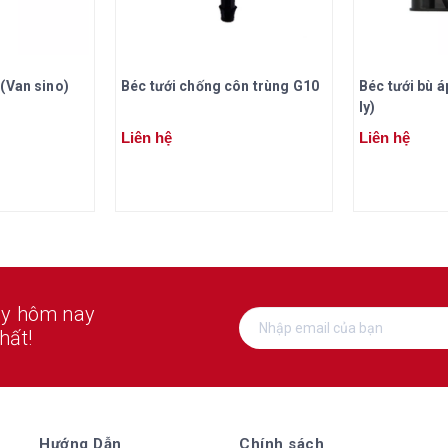
(Van sino)
Béc tưới chống côn trùng G10
Béc tưới bù 
ly)
Liên hệ
Liên hệ
ay hôm nay
hất!
Hướng Dẫn
Chính sách