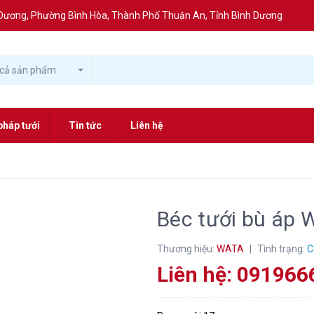
nh Dương, Phường Bình Hòa, Thành Phố Thuận An, Tỉnh Bình Dương
 cả sản phẩm
pháp tưới
Tin tức
Liên hệ
Béc tưới bù áp
Thương hiệu:
WATA
|
Tình trạng:
C
Liên hệ: 09196