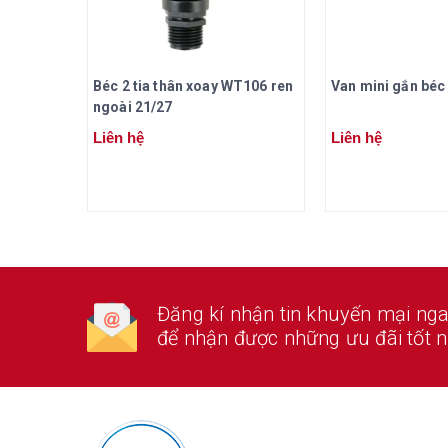
Béc 2 tia thân xoay WT106 ren
Van mini gắn béc 
ngoài 21/27
Liên hệ
Liên hệ
Đăng kí nhận tin khuyến mại ng
để nhận được những ưu đãi tốt n