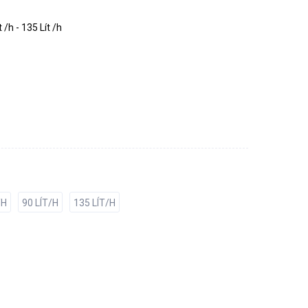
t /h - 135 Lít /h
/H
90 LÍT/H
135 LÍT/H