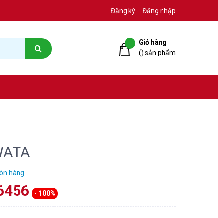
Đăng ký
Đăng nhập
Giỏ hàng
(
) sản phẩm
 WATA
òn hàng
66456
- 100%