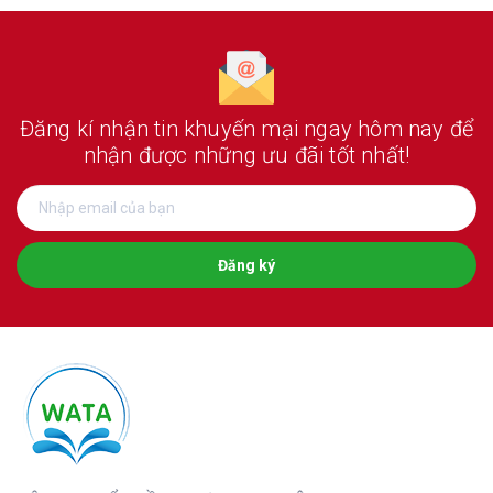
Đăng kí nhận tin khuyến mại ngay hôm nay
để
nhận được những ưu đãi tốt nhất!
Đăng ký