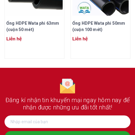
Ống HDPE Wata phi 63mm
Ống HDPE Wata phi 50mm
(cuộn 50 mét)
(cuộn 100 mét)
Liên hệ
Liên hệ
Đăng kí nhận tin khuyến mại ngay hôm nay
để
nhận được những ưu đãi tốt nhất!