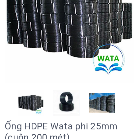
Ống HDPE Wata phi 25mm
(cuộn 200 mét)