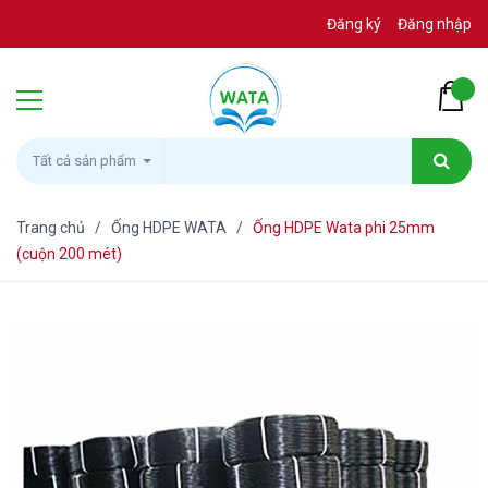
Đăng ký
Đăng nhập
Tất cả sản phẩm
Trang chủ
/
Ống HDPE WATA
/
Ống HDPE Wata phi 25mm
(cuộn 200 mét)