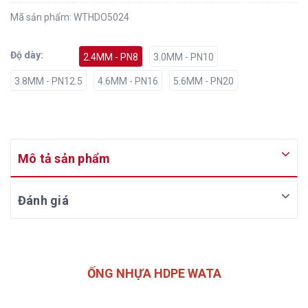
Mã sản phẩm:
WTHDO5024
Độ dày:
2.4MM - PN8
3.0MM - PN10
3.8MM - PN12.5
4.6MM - PN16
5.6MM - PN20
Mô tả sản phẩm
Đánh giá
ỐNG NHỰA HDPE WATA