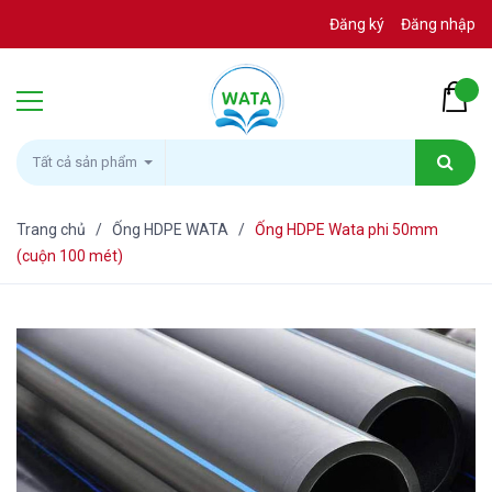
Đăng ký
Đăng nhập
Tất cả sản phẩm
Trang chủ
/
Ống HDPE WATA
/
Ống HDPE Wata phi 50mm
(cuộn 100 mét)