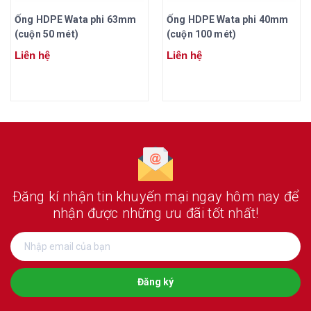
Ống HDPE Wata phi 63mm
Ống HDPE Wata phi 40mm
(cuộn 50 mét)
(cuộn 100 mét)
Liên hệ
Liên hệ
Đăng kí nhận tin khuyến mại ngay hôm nay
để
nhận được những ưu đãi tốt nhất!
Đăng ký