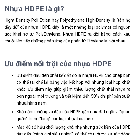
Nhựa HDPE là gì?
Hight Density Poli Etilen hay
Polyethylene High-Density
là “tên họ
đầy đủ” của nhựa HDPE, đây là một những loại polymer có nguồn
gốc khai sơ từ PolyEthylene. Nhựa HDPE ra đời bằng cách xâu
chuỗi liên tiếp những phản ứng của phân tử Ethylene lại với nhau.
Ưu điểm nổi trội của nhựa HDPE
Ưu điểm đầu tiên phải kể đến đó là nhựa HDPE cho phép bạn
có thể tái chế lại bằng việc kết hợp với những loại hợp chất
khác. Ưu điểm này giúp giảm thiểu lượng chất thải nhựa ra
bên ngoài môi trường và tiết kiệm đến 50% chi phí sản xuất
nhựa hàng năm.
Khả năng chống va đập của HDPE gần như đạt ngôi vị “quán
quân” trong “làng” các loại nhựa hóa học.
Mặc dù sở hữu khối lượng khá nhẹ nhưng sức bền của HDPE
đạt đến “cảnh giới siêu nhiên”, có thể chịu được sự tác động